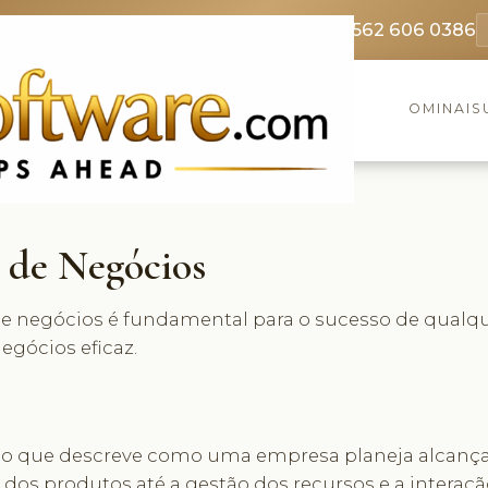
369 3369
FR: +33 75690 4272
CA & US: +1 562 606 0386
OMINAIS
 de Negócios
de negócios é fundamental para o sucesso de qualqu
egócios eficaz.
o que descreve como uma empresa planeja alcançar 
dos produtos até a gestão dos recursos e a intera