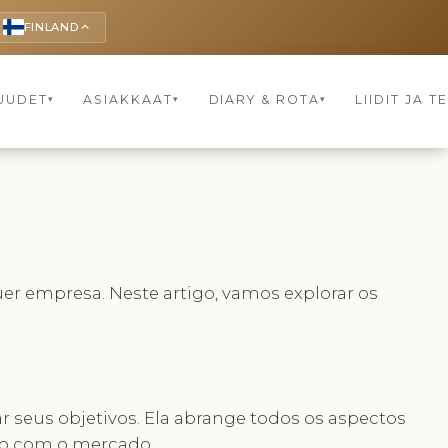
FINLAND
keyboard_arrow_up
UUDET
ASIAKKAAT
DIARY & ROTA
LIIDIT JA 
▾
▾
▾
er empresa. Neste artigo, vamos explorar os
seus objetivos. Ela abrange todos os aspectos
ção com o mercado.