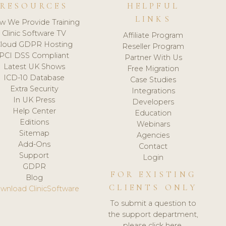
RESOURCES
HELPFUL
LINKS
w We Provide Training
Clinic Software TV
Affiliate Program
loud GDPR Hosting
Reseller Program
PCI DSS Compliant
Partner With Us
Latest UK Shows
Free Migration
ICD-10 Database
Case Studies
Extra Security
Integrations
In UK Press
Developers
Help Center
Education
Editions
Webinars
Sitemap
Agencies
Add-Ons
Contact
Support
Login
GDPR
FOR EXISTING
Blog
CLIENTS ONLY
wnload ClinicSoftware
To submit a question to
the support department,
please click here.