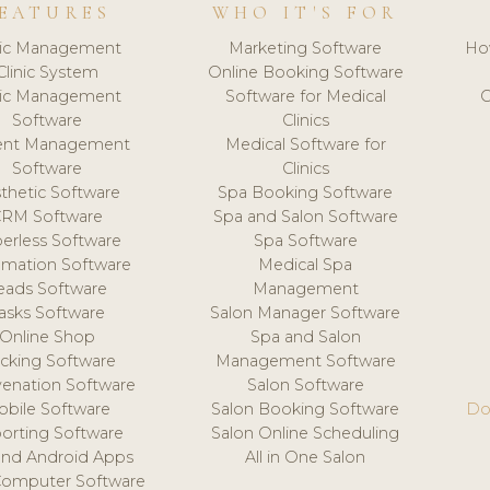
EATURES
WHO IT'S FOR
nic Management
Marketing Software
Ho
Clinic System
Online Booking Software
nic Management
Software for Medical
C
Software
Clinics
ient Management
Medical Software for
Software
Clinics
thetic Software
Spa Booking Software
CRM Software
Spa and Salon Software
erless Software
Spa Software
mation Software
Medical Spa
eads Software
Management
asks Software
Salon Manager Software
Online Shop
Spa and Salon
acking Software
Management Software
venation Software
Salon Software
obile Software
Salon Booking Software
Do
orting Software
Salon Online Scheduling
and Android Apps
All in One Salon
Computer Software