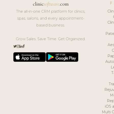
F
clinic
software
.com
Cli
The all-in-one CRM platform for clinics,
spas, salons, and every appointment-
Cli
based business.
Pat
Grow Sales. Save Time. Get Organized.
Aes
Pap
Auto
L
T
Tr
Reju
M
Rep
iOS 
Multi 